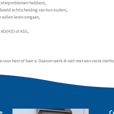
ntratieproblemen hebben),
rbeeld echtscheiding van hun ouders,
e willen leren omgaan,
s AD(H)D of ASS,
voor hem of haar is. Daarom werk ik niet met een vaste methodi
e
C