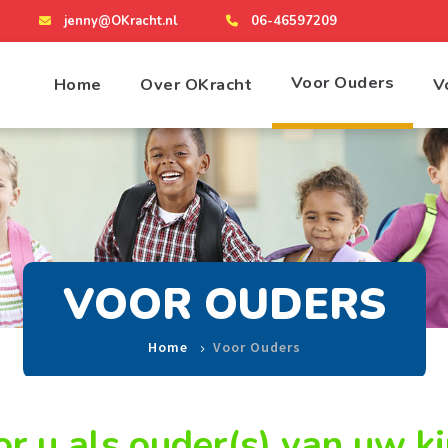
jenny@OKracht.nl
06-46597209
Voor Ouders
Home
Over OKracht
V
VOOR OUDERS
Home
Voor Ouders
or u als ouder(s) van uw k