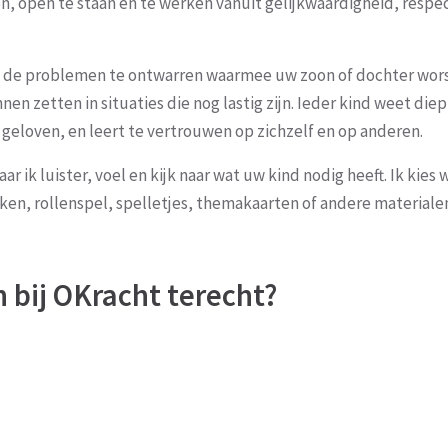
ijven, open te staan en te werken vanuit gelijkwaardigheid, respe
de problemen te ontwarren waarmee uw zoon of dochter worst
en zetten in situaties die nog lastig zijn. Ieder kind weet diep
te geloven, en leert te vertrouwen op zichzelf en op anderen.
ik luister, voel en kijk naar wat uw kind nodig heeft. Ik kies 
ken, rollenspel, spelletjes, themakaarten of andere materiale
 bij OKracht terecht?