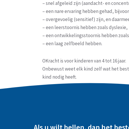
– snel afgeleid zijn (aandacht- en conce
– een nare ervaring hebben gehad, bijvoo
– overgevoelig (sensitief) zijn, en daarme
– een leerstoornis hebben zoals dyslexie,
– een ontwikkelingsstoornis hebben zoal
– een laag zelfbeeld hebben.
OKracht is voor kinderen van 4 tot 16 jaar.
Onbewust weet elk kind zelf wat het beste 
kind nodig heeft.
Als u wilt bellen, dan het best