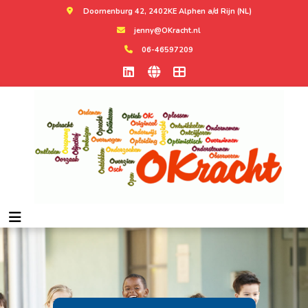
Doornenburg 42, 2402KE Alphen a/d Rijn (NL)
jenny@OKracht.nl
06-46597209